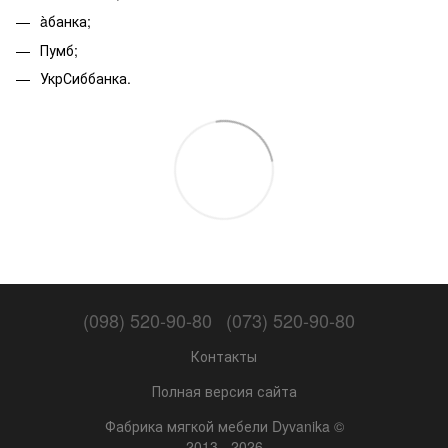
àбанка;
Пумб;
УкрСиббанка.
(098) 520-90-80
(073) 520-90-80
Контакты
Полная версия сайта
Фабрика мягкой мебели Dyvanika ©
2013 - 2026