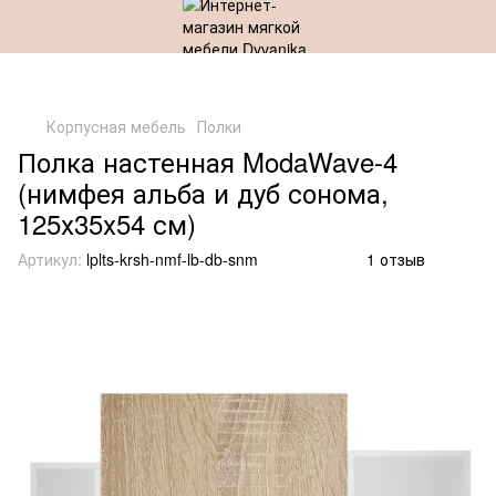
Корпусная мебель
Полки
Полка настенная ModaWave-4
(нимфея альба и дуб сонома,
125х35х54 см)
Артикул:
lplts-krsh-nmf-lb-db-snm
1 отзыв