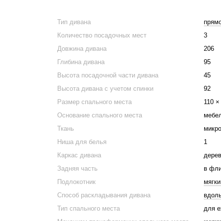
Тип дивана
прям
Количество посадочных мест
3
Довжина дивана
206
Глибина дивана
95
Высота посадочной части дивана
45
Высота дивана с учетом спинки
92
Размер спального места
110 ×
Основание спального места
мебел
Ткань
микро
Ниша для белья
1
Каркас дивана
дерев
Задняя часть
в фл
Подлокотник
мягки
Способ раскладывания дивана
вдол
Тип спального места
для е