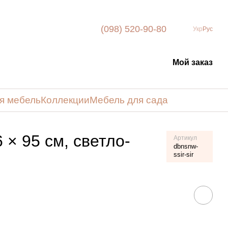
(098) 520-90-80
Укр
Рус
Мой заказ
я мебель
Коллекции
Мебель для сада
 × 95 см, светло-
Артикул
dbnsnw-
ssir-sir