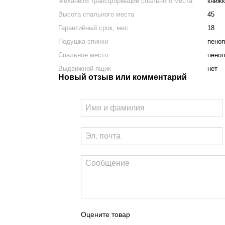
Механизм трансформации спального места
книжк
Высота спального места
45
Гарантийный срок, мес.
18
Подушка спинки
пеноп
Спальное место
пеноп
Выдвижной ящик
нет
Новый отзыв или комментарий
Оцените товар