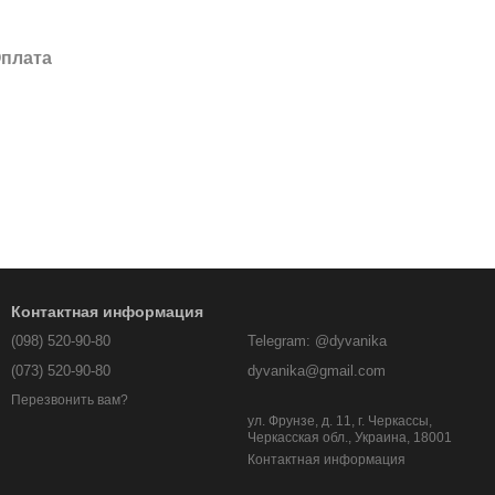
плата
Контактная информация
(098) 520-90-80
Telegram: @dyvanika
(073) 520-90-80
dyvanika@gmail.com
Перезвонить вам?
ул. Фрунзе, д. 11, г. Черкассы,
Черкасская обл., Украина, 18001
Контактная информация