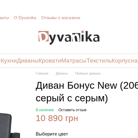
акты
О Dyvanika
Отзывы о магазине
е
Кухни
Диваны
Кровати
Матрасы
Текстиль
Корпусна
Главная
Диваны
Прямые диваны
Диван Бонус New (206
серый с серым)
В наличии
Оставить отзыв
10 890 грн
Выберите цвет