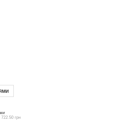
ями
ЯМИ
 722.50 грн