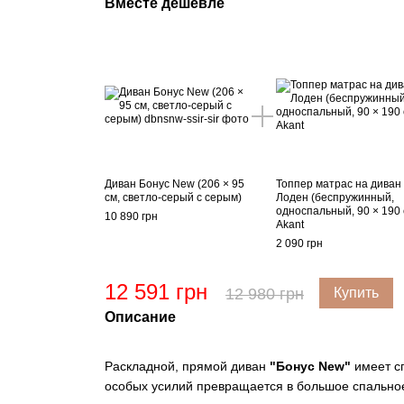
Вместе дешевле
Диван Бонус New (206 × 95
Топпер матрас на диван
см, светло-серый с серым)
Лоден (беспружинный,
односпальный, 90 × 190 
10 890 грн
Akant
2 090 грн
12 591 грн
12 980 грн
Купить
Описание
Раскладной, прямой диван
"Бонус New"
имеет с
особых усилий превращается в большое спальное