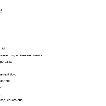
ой
 186
ьный щит, пружинная змейка
рогожка
янный брус
изелине
й
ь
жедневного сна