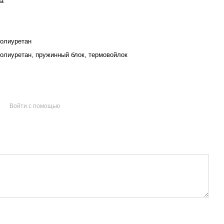
а
олиуретан
олиуретан, пружинный блок, термовойлок
Войти с помощью