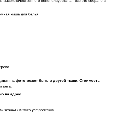
з высококачественного пенополиуретана - все это собрано в
омная ниша для белья.
ерево
 Диван на фото может быть в другой ткани. Стоимость
ьтанта.
о на адрес.
ек экрана Вашего устройства.