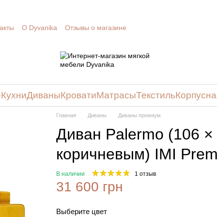
акты
О Dyvanika
Отзывы о магазине
е
Кухни
Диваны
Кровати
Матрасы
Текстиль
Корпусна
Главная
Диваны
Диваны премиум
Диван Palermo (106 ×
коричневым) IMI Pre
В наличии
1 отзыв
31 600 грн
Выберите цвет