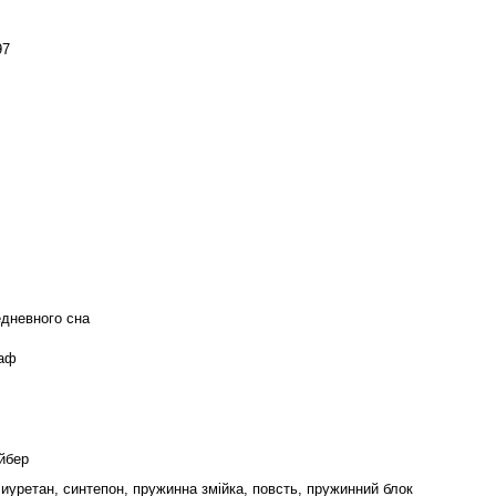
97
дневного сна
раф
йбер
иуретан, синтепон, пружинна змійка, повсть, пружинний блок