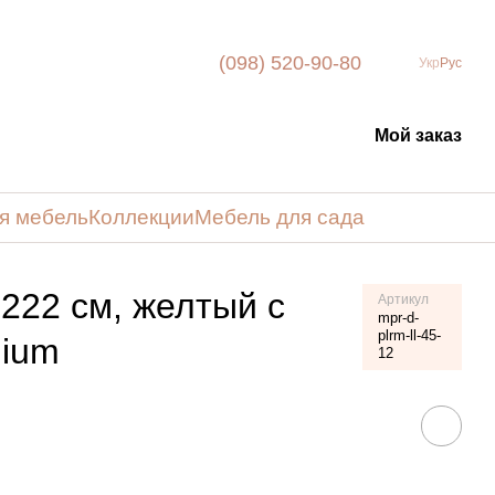
(098) 520-90-80
Укр
Рус
Мой заказ
я мебель
Коллекции
Мебель для сада
 222 см, желтый с
Артикул
mpr-d-
plrm-ll-45-
mium
12