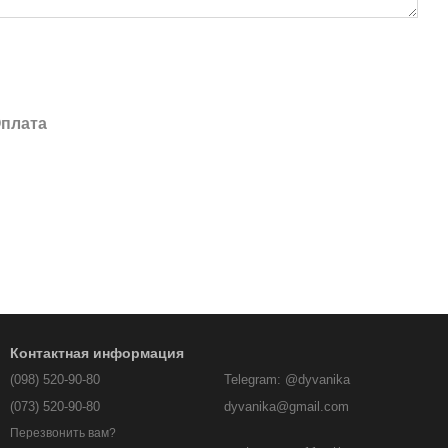
плата
Контактная информация
(098) 520-90-80
Telegram: @dyvanika
(073) 520-90-80
dyvanika@gmail.com
Перезвонить вам?