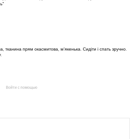
ь"
, тканина прям окасмитова, м’якенька. Сидіти і спать зручно.
.
Войти с помощью