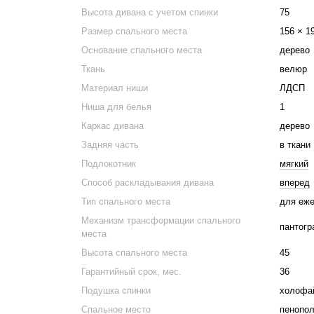
Высота дивана с учетом спинки
75
Размер спального места
156 × 1
Основание спального места
дерево
Ткань
велюр
Материал ниши
ЛДСП
Ниша для белья
1
Каркас дивана
дерево
Задняя часть
в ткани
Подлокотник
мягкий
Способ раскладывания дивана
вперед
Тип спального места
для еже
Механизм трансформации спального
пантог
места
Высота спального места
45
Гарантийный срок, мес.
36
Подушка спинки
холофа
Спальное место
пенопол