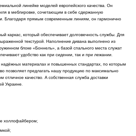
емиальной линейке моделей европейского качества. Он
иля в меблировке, сочетающим в себе сдержанную
ии. Благодаря прямым современным линиям, он гармонично
ый каркас, который обеспечивает долговечность службы. Для
 выраженной текстурой. Наполнение дивана выполнено из
ружинном блоке «Боннель», а базой спального места служат
печивают удобство как при сидении, так и при лежании.
в надёжных материалах и повышенных стандартах, по которым
во позволяет предлагать нашу продукцию по максимально
ом отличное качество. А собственная служба доставки
ей Украине.
ые холлофайбером;
мкой;