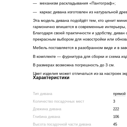
механизм раскладывания «Пантограф»;
каркас дивана изготовлен из натуральной дре
Эта модель дивана подойдёт тем, кто ценит мин
гармонично впишется в современные интерьеры, 
Благодаря своей практичности и удобству, диван 
прекрасным выбором для новостройки или обнов
Мебель поставляется в разобранном виде и в зав
В комплекте — фурнитура для сборки и схема изд
В размерах возможна погрешность до 3 см.
Цвет изделия может отличаться из-за настроек эк
Характеристики
Тип дивана
прямой
Количество посадочных мест
3
Довжина дивана
222
Глибина дивана
106
Высота посадочной части дивана
45