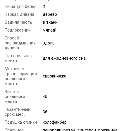
Ниша для белья
2
Каркас дивана
дерево
Задняя часть
в ткани
Подлокотник
мягкий
Способ
раскладывания
вдоль
дивана
Тип спального
для ежедневного сна
места
Механизм
трансформации
еврокнижка
спального
места
Высота
спального
45
места
Гарантийный
36
срок, мес.
Подушка спинки
холофайбер
Спальное
пенополиуретан, синтепон, пружинна