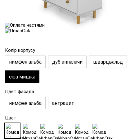
Колір корпусу
нимфея альба
дуб аппалачи
шварцвальд
сіра мишка
Цвет фасада
нимфея альба
антрацит
Цвет