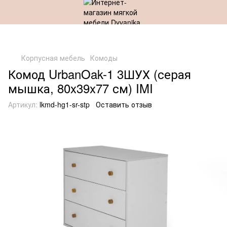
Корпусная мебель
Комоды
Комод UrbanOak-1 3ШУХ (серая
мышка, 80x39x77 см) IMI
Артикул:
lkmd-hg1-sr-stp
Оставить отзыв