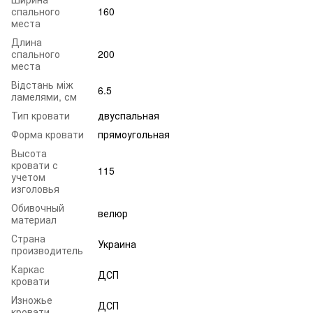
спального
160
места
Длина
спального
200
места
Відстань між
6.5
ламелями, см
Тип кровати
двуспальная
Форма кровати
прямоугольная
Высота
кровати с
115
учетом
изголовья
Обивочный
велюр
материал
Страна
Украина
производитель
Каркас
ДСП
кровати
Изножье
ДСП
кровати